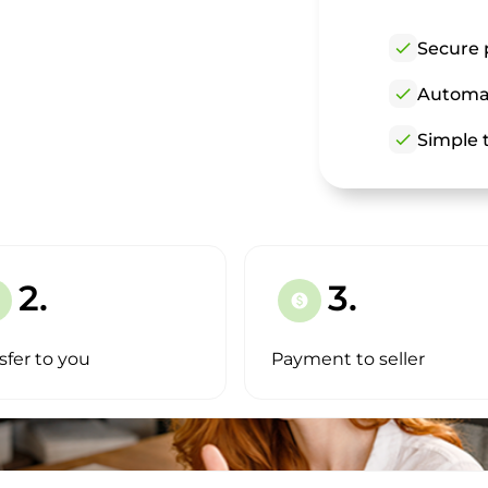
check
Secure 
check
Automat
check
Simple t
2.
3.
paid
sfer to you
Payment to seller