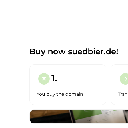
Buy now suedbier.de!
1.
shopping_cart
arrow_forward
You buy the domain
Tran