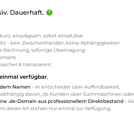
siv. Dauerhaft.
help
kurz, einprägsam, sofort einsetzbar
sitz – kein Zwischenhändler, keine Abhängigkeiten
e Rechnung, sofortige Übertragung
Domains
ssicher & transparent
einmal verfügbar.
it dem Namen
– er entscheidet über Auffindbarkeit,
unabhängig davon, ob Kunden über Suchmaschinen ode
eine .de-Domain aus professionellem Direktbestand
– kla
ns dieser Art stehen nur einmal zur Verfügung.