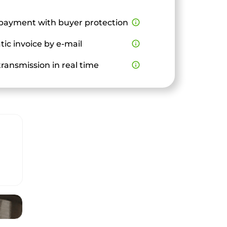
payment with buyer protection
info_outline
ic invoice by e-mail
info_outline
ransmission in real time
info_outline