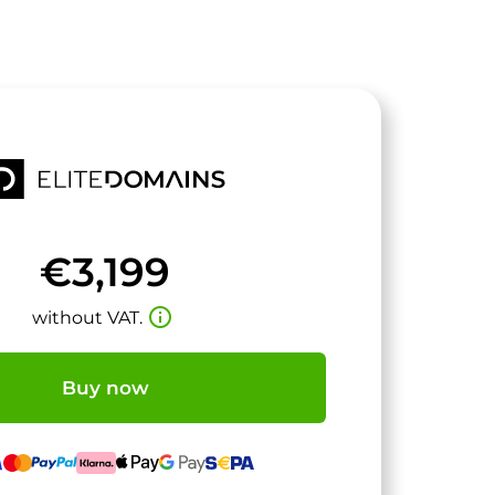
€3,199
info_outline
without VAT.
Buy now